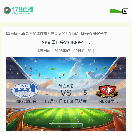
当前位置:
首页
足球直播
球会友谊
NK布雷日采VSHNK哥里卡
播
NK布雷日采VSHNK哥里卡
播
比赛时间：2026年07月10日 01:30
像
闻
球会友谊
VS
1
5
07月10日 01:30
已结束
NK布雷日采
HNK哥里卡