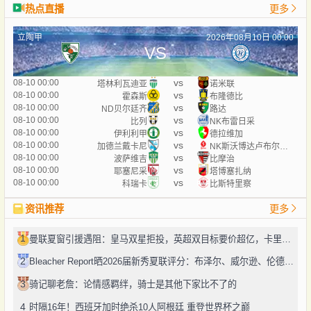
热点直播
更多
立陶甲
2026年08月10日 00:00
VS
vs
08-10 00:00
塔林利瓦迪亚
诺米联
vs
08-10 00:00
霍森斯
布隆德比
vs
08-10 00:00
ND贝尔廷齐
路达
vs
08-10 00:00
比列
NK布雷日采
vs
08-10 00:00
伊利利甲
德拉维加
vs
08-10 00:00
加德兰戴卡尼
NK斯沃博达卢布尔雅那
vs
08-10 00:00
波萨维吉
比摩治
vs
08-10 00:00
耶塞尼采
塔博塞扎纳
vs
08-10 00:00
科瑞卡
比斯特里察
资讯推荐
更多
1
曼联夏窗引援遇阻：皇马双星拒投，英超双目标要价超亿，卡里克转正路添堵？
2
Bleacher Report晒2026届新秀夏联评分：布泽尔、威尔逊、伦德博格摘A
3
骑记聊老詹：论情感羁绊，骑士是其他下家比不了的
4
时隔16年！西班牙加时绝杀10人阿根廷 重登世界杯之巅