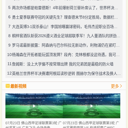
5
两次炸场都是帕雷德斯！4年前爆射荷兰替补席认了，世界杯决赛再演冲突
6
勇士夏季联赛夺冠的关键先生？理查德末节8分定胜局，数据栏没留空白
7
大连英博3-1双杀泰山！李国旭曝赢球密码，毛伟杰迎职业百场里程碑
8
桐梓窖酒队斩获2026遵义酒业足球超联季军！九人董酒队的拼劲太戳人
9
罗马诺最新披露：阿森纳与巴尔科拉无新动作，利物浦仍在紧盯目标
10
杨瀚森在开拓者能玩弧顶发牌？段冉：克林根都没这待遇，我可不太看好
11
詹姆斯：没上大学偏不按常理出牌 我的兄弟团是最稳的防火墙
12
英格兰世界杯半决赛遭阿根廷读秒逆转 图赫尔为保守战术及换人辩护
最新视频
更多
07月23日 佛山西甲足球联赛第3轮 广
07月23日 佛山西甲足球联赛第3轮 广