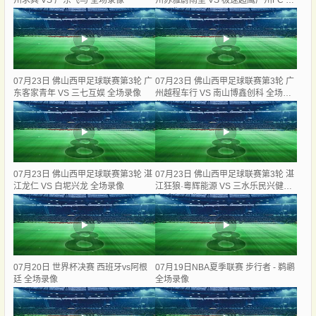
州求其 VS 广东飞马 全场录像
州苏雅蔚雨堂 VS 极速超鹰广州FC 全
场录像
07月23日 佛山西甲足球联赛第3轮 广
07月23日 佛山西甲足球联赛第3轮 广
东客家青年 VS 三七互娱 全场录像
州越程车行 VS 南山博鑫创科 全场录
像
07月23日 佛山西甲足球联赛第3轮 湛
07月23日 佛山西甲足球联赛第3轮 湛
江龙仁 VS 白坭兴龙 全场录像
江狂狼·粵辉能源 VS 三水乐民兴健力
宝 全场录像
07月20日 世界杯决赛 西班牙vs阿根
07月19日NBA夏季联赛 步行者 - 鹈鹕
廷 全场录像
全场录像