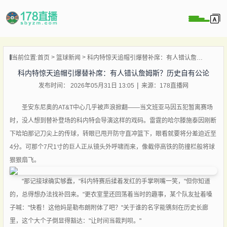
当前位置:
首页
篮球新闻
科内特惊天追帽引爆替补席：有人错认詹姆斯？历史自有公论
播
科内特惊天追帽引爆替补席：有人错认詹姆斯？历史自有公论
播
发布时间： 2026年05月31日 13:05
来源：178直播网
像
圣安东尼奥的AT&T中心几乎被声浪掀翻——当文班亚马因五犯暂离赛场
闻
时，没人想到替补登场的科内特会导演这样的戏码。雷霆的哈尔滕施泰因刚断
下哈珀那记刀尖上的传球，转眼已甩开防守直冲篮下，眼看就要将分差迫近至
4分。可那个7尺1寸的巨人正从镜头外呼啸而来，像截停高铁的防撞栏般将球
狠狠扇飞。
"那记接球确实够蠢，"科内特赛后揉着发红的手掌咧嘴一笑，"但你知道
的，总得想办法找补回来。"更衣室里还回荡着当时的趣事，某个队友扯着嗓
子喊："快看！这他妈是勒布朗附体了吧？"关于谁的名字能镌刻在历史长廊
里，这个大个子倒显得豁达："让时间当裁判呗。"