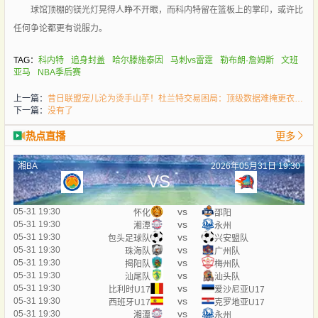
球馆顶棚的镁光灯晃得人睁不开眼，而科内特留在篮板上的掌印，或许比
任何争论都更有说服力。
TAG：
科内特
追身封盖
哈尔滕施泰因
马刺vs雷霆
勒布朗·詹姆斯
文班
亚马
NBA季后赛
上一篇：
昔日联盟宠儿沦为烫手山芋！杜兰特交易困局：顶级数据难掩更衣室隐患
下一篇：
没有了
热点直播
更多
湘BA
2026年05月31日 19:30
VS
vs
05-31 19:30
怀化
邵阳
vs
05-31 19:30
湘潭
永州
vs
05-31 19:30
包头足球队
兴安盟队
vs
05-31 19:30
珠海队
广州队
vs
05-31 19:30
揭阳队
梅州队
vs
05-31 19:30
汕尾队
汕头队
vs
05-31 19:30
比利时U17
爱沙尼亚U17
vs
05-31 19:30
西班牙U17
克罗地亚U17
vs
05-31 19:30
湘潭
永州