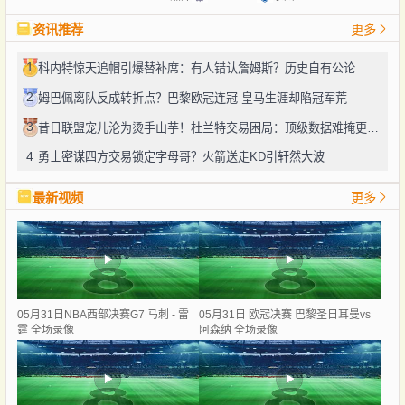
资讯推荐
更多
1
科内特惊天追帽引爆替补席：有人错认詹姆斯？历史自有公论
2
姆巴佩离队反成转折点？巴黎欧冠连冠 皇马生涯却陷冠军荒
3
昔日联盟宠儿沦为烫手山芋！杜兰特交易困局：顶级数据难掩更衣室隐患
4
勇士密谋四方交易锁定字母哥？火箭送走KD引轩然大波
最新视频
更多
05月31日NBA西部决赛G7 马刺 - 雷
05月31日 欧冠决赛 巴黎圣日耳曼vs
霆 全场录像
阿森纳 全场录像