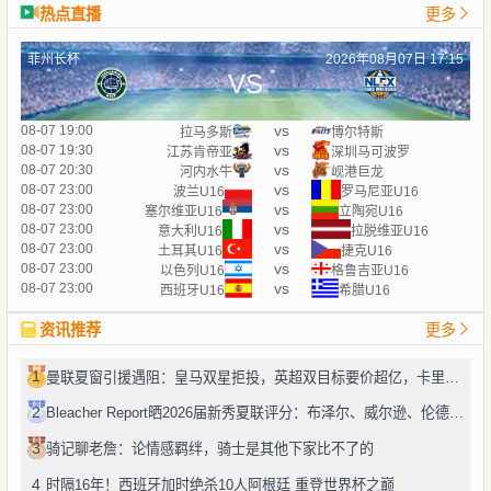
热点直播
更多
菲州长杯
2026年08月07日 17:15
VS
vs
08-07 19:00
拉马多斯
博尔特斯
vs
08-07 19:30
江苏肯帝亚
深圳马可波罗
vs
08-07 20:30
河内水牛
岘港巨龙
vs
08-07 23:00
波兰U16
罗马尼亚U16
vs
08-07 23:00
塞尔维亚U16
立陶宛U16
vs
08-07 23:00
意大利U16
拉脱维亚U16
vs
08-07 23:00
土耳其U16
捷克U16
vs
08-07 23:00
以色列U16
格鲁吉亚U16
vs
08-07 23:00
西班牙U16
希腊U16
资讯推荐
更多
1
曼联夏窗引援遇阻：皇马双星拒投，英超双目标要价超亿，卡里克转正路添堵？
2
Bleacher Report晒2026届新秀夏联评分：布泽尔、威尔逊、伦德博格摘A
3
骑记聊老詹：论情感羁绊，骑士是其他下家比不了的
4
时隔16年！西班牙加时绝杀10人阿根廷 重登世界杯之巅