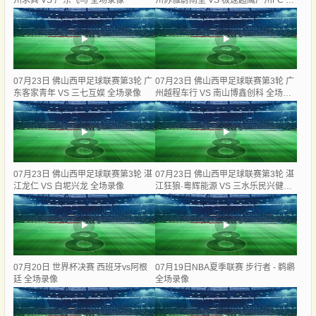
州求其 VS 广东飞马 全场录像
州苏雅蔚雨堂 VS 极速超鹰广州FC 全
场录像
07月23日 佛山西甲足球联赛第3轮 广
07月23日 佛山西甲足球联赛第3轮 广
东客家青年 VS 三七互娱 全场录像
州越程车行 VS 南山博鑫创科 全场录
像
07月23日 佛山西甲足球联赛第3轮 湛
07月23日 佛山西甲足球联赛第3轮 湛
江龙仁 VS 白坭兴龙 全场录像
江狂狼·粵辉能源 VS 三水乐民兴健力
宝 全场录像
07月20日 世界杯决赛 西班牙vs阿根
07月19日NBA夏季联赛 步行者 - 鹈鹕
廷 全场录像
全场录像