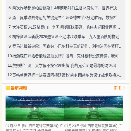
5
两次炸场都是帕雷德斯！4年前爆射荷兰替补席认了，世界杯决赛再演冲突
6
勇士夏季联赛夺冠的关键先生？理查德末节8分定胜局，数据栏没留空白
7
大连英博3-1双杀泰山！李国旭曝赢球密码，毛伟杰迎职业百场里程碑
8
桐梓窖酒队斩获2026遵义酒业足球超联季军！九人董酒队的拼劲太戳人
9
罗马诺最新披露：阿森纳与巴尔科拉无新动作，利物浦仍在紧盯目标
10
杨瀚森在开拓者能玩弧顶发牌？段冉：克林根都没这待遇，我可不太看好
11
詹姆斯：没上大学偏不按常理出牌 我的兄弟团是最稳的防火墙
12
英格兰世界杯半决赛遭阿根廷读秒逆转 图赫尔为保守战术及换人辩护
最新视频
更多
07月23日 佛山西甲足球联赛第3轮 广
07月23日 佛山西甲足球联赛第3轮 广