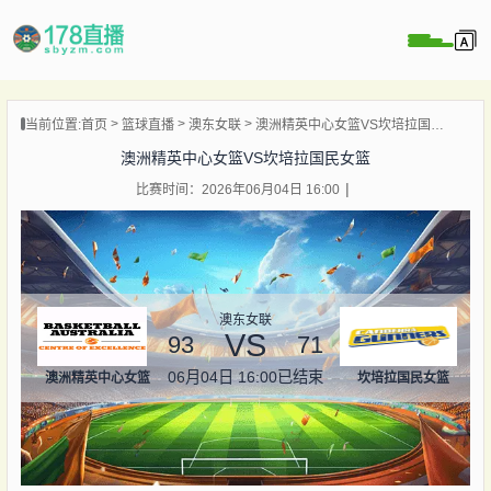
当前位置:
首页
篮球直播
澳东女联
澳洲精英中心女篮VS坎培拉国民女篮
播
澳洲精英中心女篮VS坎培拉国民女篮
播
比赛时间：2026年06月04日 16:00
像
闻
澳东女联
VS
93
71
06月04日 16:00
已结束
澳洲精英中心女篮
坎培拉国民女篮