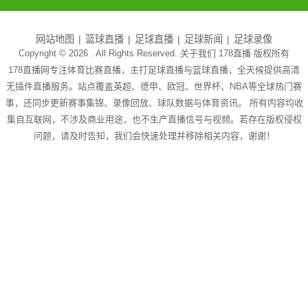
网站地图
篮球直播
足球直播
足球新闻
足球录像
Copyright © 2026 . All Rights Reserved. 关于我们
178直播
版权所有
178直播网专注体育比赛直播，主打足球直播与篮球直播，全天候提供高清
无插件直播服务。站点覆盖英超、德甲、欧冠、世界杯、NBA等全球热门赛
事，还同步更新赛事集锦、录像回放、球队数据与体育资讯。 所有内容均收
集自互联网，不涉及商业用途，也不生产直播信号与视频。若存在版权侵权
问题，请及时告知，我们会快速处理并移除相关内容，谢谢！