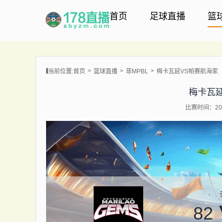
首页
足球直播
篮
当前位置:
首页
篮球直播
菲MPBL
梅卡瓦延VS帕赛航海家
梅卡瓦
比赛时间：202
82