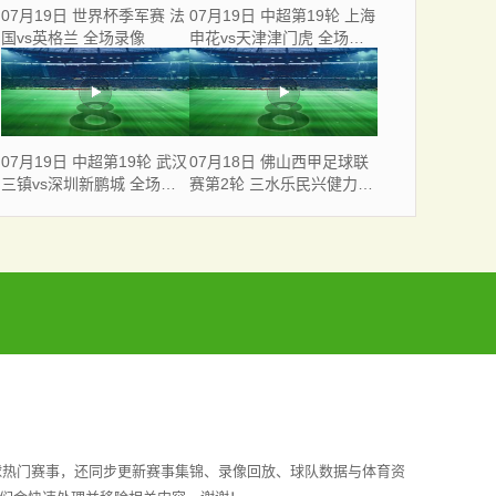
07月19日 世界杯季军赛 法
07月19日 中超第19轮 上海
国vs英格兰 全场录像
申花vs天津津门虎 全场录
像
07月19日 中超第19轮 武汉
07月18日 佛山西甲足球联
三镇vs深圳新鹏城 全场录
赛第2轮 三水乐民兴健力宝
像
VS 广东飞马 全场录像
球热门赛事，还同步更新赛事集锦、录像回放、球队数据与体育资