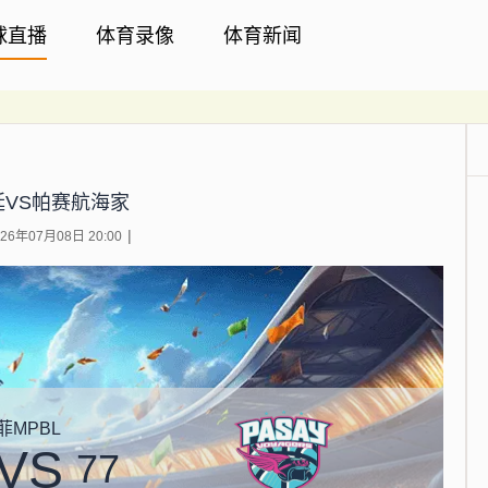
球直播
体育录像
体育新闻
延VS帕赛航海家
6年07月08日 20:00
菲MPBL
VS
77