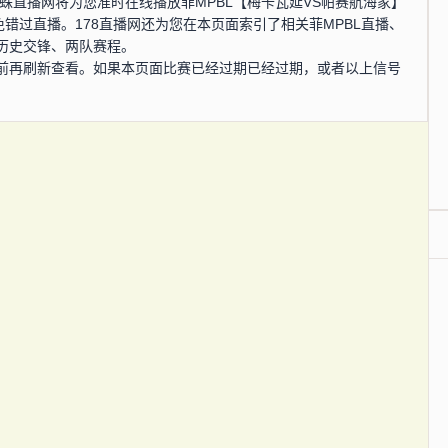
分，蜘蛛直播网将为您准时在线播放菲MPBL【梅卡瓦延VS帕赛航海家】
错过直播。178直播网还为您在本页面索引了相关菲MPBL直播、
历史交锋、两队赛程。
前再刷新查看。如果本页面比赛已经过期已经过期，或者以上信号