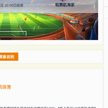
帕赛航海家
日 20:00
已结束
赛事说明
讯体育