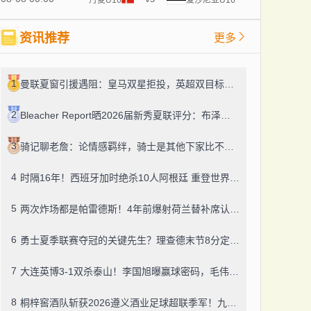
资讯推荐
更多
1
曼联夏窗引援遇阻：皇马双星拒投，英超双目标要价超亿，卡里克转正路添堵？
2
Bleacher Report晒2026届新秀夏联评分：布泽尔、威尔逊、伦德博格摘A
3
骑记聊老詹：论情感羁绊，骑士是其他下家比不了的
4
时隔16年！西班牙加时绝杀10人阿根廷 重登世界杯之巅
5
两次炸场都是帕雷德斯！4年前爆射荷兰替补席认了，世界杯决赛再演冲突
6
勇士夏季联赛夺冠的关键先生？理查德末节8分定胜局，数据栏没留空白
7
大连英博3-1双杀泰山！李国旭曝赢球密码，毛伟杰迎职业百场里程碑
8
桐梓窖酒队斩获2026遵义酒业足球超联季军！九人董酒队的拼劲太戳人