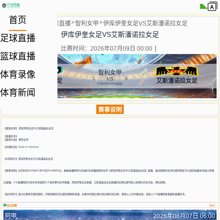
首页
当前位置:
首页
足球直播
智利女甲
伊库伊奎女足VS艾斯潘诺拉女足
伊库伊奎女足VS艾斯潘诺拉女足
足球直播
比赛时间：2026年07月09日 00:00
篮球直播
智利女甲
体育录像
VS
1
0
伊库伊奎女足
艾斯潘诺拉女足
07月09日 00:00
已结束
体育新闻
赛事说明
【赛事名称】
伊库伊奎女足VS艾斯潘诺拉女足
【直播信号】
【赛事分类】
智利女甲
【开赛时间】2026-07-09 00:00
【对阵双方】
伊库伊奎女足VS艾斯潘诺拉女足
【赛事说明】北京时间2026年07月09日09 00时00分，蜘蛛直播网将为您准时在线播放智利女甲【伊库伊奎女足VS艾斯潘诺拉女足】直播，喜欢看智利女甲比赛的朋友可以提前收藏本页面以免错
过直播。178直播网还为您在本页面索引了相关智利女甲直播、伊库伊奎女足直播、艾斯潘诺拉女足直播的近期比赛列表以及两队历史交锋、两队赛程。
【友好提示】部分比赛将在赛前更新，可能需要您在比赛前再刷新查看。如果本页面比赛已经过期已经过期，或者以上信号都无效，请进入178直播网查看最新直播信号。
热点直播
更多
阿甲
2026年08月07日 06:00