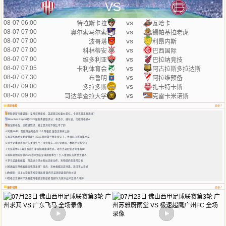
VS
vs
08-07 06:00
特拉斯卡拉
瓦哈卡
vs
08-07 07:00
奥尔索马尔索
锡帕基拉老虎
vs
08-07 07:00
波哥塔
利昂内斯
vs
08-07 07:00
科林蒂安
巴西国际
vs
08-07 07:00
维多利亚
巴拉纳竞技
vs
08-07 07:05
卡利体育会
阿古拉斯多拉达斯
vs
08-07 07:30
布鲁明
阿拉维预备
vs
08-07 09:00
多拉多斯
扎卡特卡斯
vs
08-07 09:00
哥达拿查拉大学
克雷卡米诺斯
资讯推荐
更多
1
曼联夏窗引援遇阻：皇马双星拒投，英超双目标要价超亿，卡里克转正路添堵？
2
Bleacher Report晒2026届新秀夏联评分：布泽尔、威尔逊、伦德博格摘A
3
骑记聊老詹：论情感羁绊，骑士是其他下家比不了的
4
时隔16年！西班牙加时绝杀10人阿根廷 重登世界杯之巅
5
两次炸场都是帕雷德斯！4年前爆射荷兰替补席认了，世界杯决赛再演冲突
6
勇士夏季联赛夺冠的关键先生？理查德末节8分定胜局，数据栏没留空白
7
大连英博3-1双杀泰山！李国旭曝赢球密码，毛伟杰迎职业百场里程碑
8
桐梓窖酒队斩获2026遵义酒业足球超联季军！九人董酒队的拼劲太戳人
9
罗马诺最新披露：阿森纳与巴尔科拉无新动作，利物浦仍在紧盯目标
10
杨瀚森在开拓者能玩弧顶发牌？段冉：克林根都没这待遇，我可不太看好
11
詹姆斯：没上大学偏不按常理出牌 我的兄弟团是最稳的防火墙
12
英格兰世界杯半决赛遭阿根廷读秒逆转 图赫尔为保守战术及换人辩护
最新视频
更多