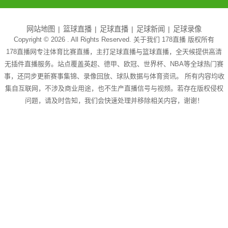
网站地图
篮球直播
足球直播
足球新闻
足球录像
Copyright © 2026 . All Rights Reserved. 关于我们
178直播
版权所有
178直播网专注体育比赛直播，主打足球直播与篮球直播，全天候提供高清
无插件直播服务。站点覆盖英超、德甲、欧冠、世界杯、NBA等全球热门赛
事，还同步更新赛事集锦、录像回放、球队数据与体育资讯。 所有内容均收
集自互联网，不涉及商业用途，也不生产直播信号与视频。若存在版权侵权
问题，请及时告知，我们会快速处理并移除相关内容，谢谢！