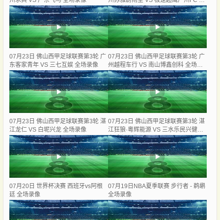
州求其 VS 广东飞马 全场录像
州苏雅蔚雨堂 VS 极速超鹰广州FC 全
场录像
07月23日 佛山西甲足球联赛第3轮 广
07月23日 佛山西甲足球联赛第3轮 广
东客家青年 VS 三七互娱 全场录像
州越程车行 VS 南山博鑫创科 全场录
像
07月23日 佛山西甲足球联赛第3轮 湛
07月23日 佛山西甲足球联赛第3轮 湛
江龙仁 VS 白坭兴龙 全场录像
江狂狼·粵辉能源 VS 三水乐民兴健力
宝 全场录像
07月20日 世界杯决赛 西班牙vs阿根
07月19日NBA夏季联赛 步行者 - 鹈鹕
廷 全场录像
全场录像