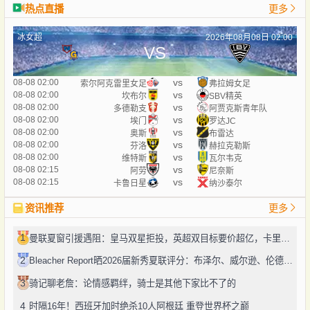
热点直播
更多
冰女超
2026年08月08日 02:00
VS
vs
08-08 02:00
索尔阿克雷里女足
弗拉姆女足
vs
08-08 02:00
坎布尔
SBV精英
vs
08-08 02:00
多德勒支
阿贾克斯青年队
vs
08-08 02:00
埃门
罗达JC
vs
08-08 02:00
奥斯
布雷达
vs
08-08 02:00
芬洛
赫拉克勒斯
vs
08-08 02:00
维特斯
瓦尔韦克
vs
08-08 02:15
阿劳
尼奈斯
vs
08-08 02:15
卡鲁日星
纳沙泰尔
资讯推荐
更多
1
曼联夏窗引援遇阻：皇马双星拒投，英超双目标要价超亿，卡里克转正路添堵？
2
Bleacher Report晒2026届新秀夏联评分：布泽尔、威尔逊、伦德博格摘A
3
骑记聊老詹：论情感羁绊，骑士是其他下家比不了的
4
时隔16年！西班牙加时绝杀10人阿根廷 重登世界杯之巅