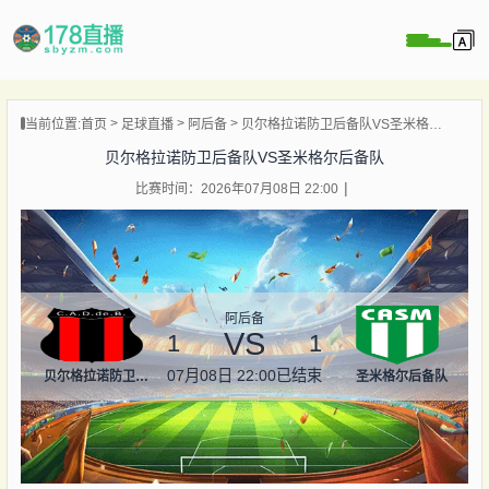
当前位置:
首页
足球直播
阿后备
贝尔格拉诺防卫后备队VS圣米格尔后备队
播
贝尔格拉诺防卫后备队VS圣米格尔后备队
播
比赛时间：2026年07月08日 22:00
像
闻
阿后备
VS
1
1
07月08日 22:00
已结束
贝尔格拉诺防卫后备队
圣米格尔后备队