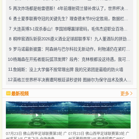
5
两次炸场都是帕雷德斯！4年前爆射荷兰替补席认了，世界杯决赛再演冲突
6
勇士夏季联赛夺冠的关键先生？理查德末节8分定胜局，数据栏没留空白
7
大连英博3-1双杀泰山！李国旭曝赢球密码，毛伟杰迎职业百场里程碑
8
桐梓窖酒队斩获2026遵义酒业足球超联季军！九人董酒队的拼劲太戳人
9
罗马诺最新披露：阿森纳与巴尔科拉无新动作，利物浦仍在紧盯目标
10
杨瀚森在开拓者能玩弧顶发牌？段冉：克林根都没这待遇，我可不太看好
11
詹姆斯：没上大学偏不按常理出牌 我的兄弟团是最稳的防火墙
12
英格兰世界杯半决赛遭阿根廷读秒逆转 图赫尔为保守战术及换人辩护
最新视频
更多
07月23日 佛山西甲足球联赛第3轮 广
07月23日 佛山西甲足球联赛第3轮 广