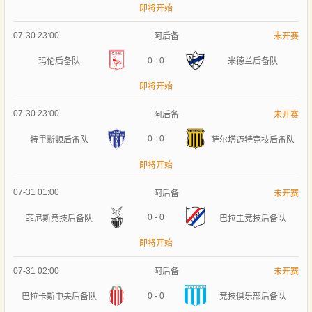
即将开始
07-30 23:00
阿后备
未开赛
0
-
0
玛伦后备队
米德兰后备队
即将开始
07-30 23:00
阿后备
未开赛
0
-
0
特里斯顿后备队
萨尔塔迈特竞技后备队
即将开始
07-31 01:00
阿后备
未开赛
0
-
0
菲尼斯竞技后备队
巴拉圭竞技后备队
即将开始
07-31 02:00
阿后备
未开赛
0
-
0
巴拉卡斯中央后备队
竞技俱乐部后备队