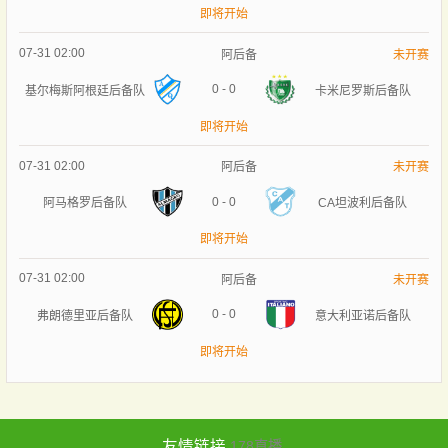
即将开始
07-31 02:00
阿后备
未开赛
0
-
0
基尔梅斯阿根廷后备队
卡米尼罗斯后备队
即将开始
07-31 02:00
阿后备
未开赛
0
-
0
阿马格罗后备队
CA坦波利后备队
即将开始
07-31 02:00
阿后备
未开赛
0
-
0
弗朗德里亚后备队
意大利亚诺后备队
即将开始
友情链接
178直播