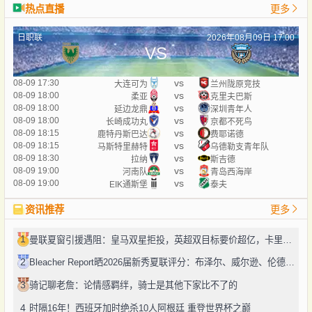
热点直播
更多
日职联
2026年08月09日 17:00
VS
vs
08-09 17:30
大连可为
兰州陇原竞技
vs
08-09 18:00
柔亚
克里夫巴斯
vs
08-09 18:00
延边龙鼎
深圳青年人
vs
08-09 18:00
长崎成功丸
京都不死鸟
vs
08-09 18:15
鹿特丹斯巴达
费耶诺德
vs
08-09 18:15
马斯特里赫特
乌德勒支青年队
vs
08-09 18:30
拉纳
斯吉德
vs
08-09 19:00
河南队
青岛西海岸
vs
08-09 19:00
EIK通斯堡
泰夫
资讯推荐
更多
1
曼联夏窗引援遇阻：皇马双星拒投，英超双目标要价超亿，卡里克转正路添堵？
2
Bleacher Report晒2026届新秀夏联评分：布泽尔、威尔逊、伦德博格摘A
3
骑记聊老詹：论情感羁绊，骑士是其他下家比不了的
4
时隔16年！西班牙加时绝杀10人阿根廷 重登世界杯之巅