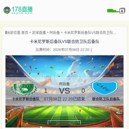
当前位置:
首页
足球直播
阿后备
卡米尼罗斯后备队VS联合防卫队后备队
播
卡米尼罗斯后备队VS联合防卫队后备队
播
比赛时间：2026年07月08日 22:20
像
闻
阿后备
VS
1
0
07月08日 22:20
已结束
卡米尼罗斯后备队
联合防卫队后备队