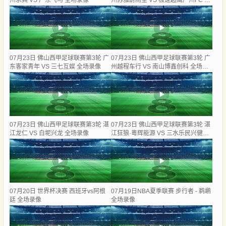
州求其 VS 广东飞马 全场录像
州苏雅蔚雨堂 VS 极速超鹰广州FC 全
场录像
07月23日 佛山西甲足球联赛第3轮 广
07月23日 佛山西甲足球联赛第3轮 广
东客家青年 VS 三七互娱 全场录像
州越程车行 VS 南山博鑫创科 全场录
像
07月23日 佛山西甲足球联赛第3轮 湛
07月23日 佛山西甲足球联赛第3轮 湛
江龙仁 VS 白坭兴龙 全场录像
江狂狼·粵辉能源 VS 三水乐民兴健力
宝 全场录像
07月20日 世界杯决赛 西班牙vs阿根
07月19日NBA夏季联赛 步行者 - 鹈鹕
廷 全场录像
全场录像