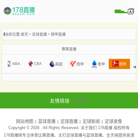
当前位置:
首页
足球直播
德甲直播
播
播
赛事直播
像
NBA
CBA
意甲
英超
西甲
德甲
闻
友情链接
178直播
网站地图
篮球直播
足球直播
足球新闻
足球录像
Copyright © 2026 . All Rights Reserved. 关于我们
178直播
版权所有
178直播网专注体育比赛直播，主打足球直播与篮球直播，全天候提供高清