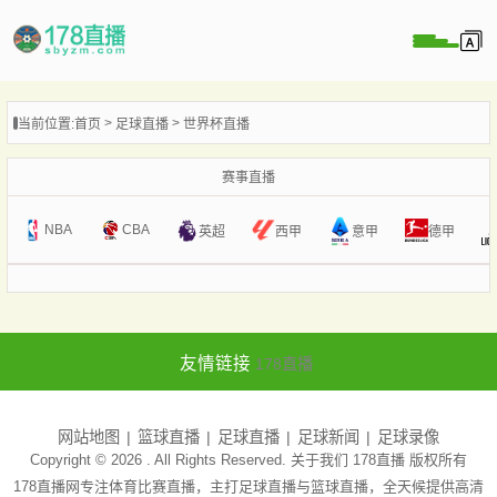
当前位置:
首页
足球直播
世界杯直播
播
播
赛事直播
像
NBA
CBA
意甲
英超
西甲
德甲
闻
友情链接
178直播
网站地图
篮球直播
足球直播
足球新闻
足球录像
Copyright © 2026 . All Rights Reserved. 关于我们
178直播
版权所有
178直播网专注体育比赛直播，主打足球直播与篮球直播，全天候提供高清