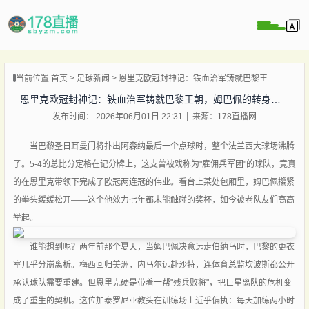
当前位置:
首页
足球新闻
恩里克欧冠封神记：铁血治军铸就巴黎王朝，姆巴佩的转身留下无尽唏嘘
播
恩里克欧冠封神记：铁血治军铸就巴黎王朝，姆巴佩的转身留下无尽唏嘘
播
发布时间： 2026年06月01日 22:31
来源：178直播网
像
当巴黎圣日耳曼门将扑出阿森纳最后一个点球时，整个法兰西大球场沸腾
闻
了。5-4的总比分定格在记分牌上，这支曾被戏称为"雇佣兵军团"的球队，竟真
的在恩里克带领下完成了欧冠两连冠的伟业。看台上某处包厢里，姆巴佩攥紧
的拳头缓缓松开——这个他效力七年都未能触碰的奖杯，如今被老队友们高高
举起。
谁能想到呢？两年前那个夏天，当姆巴佩决意远走伯纳乌时，巴黎的更衣
室几乎分崩离析。梅西回归美洲，内马尔远赴沙特，连体育总监坎波斯都公开
承认球队需要重建。但恩里克硬是带着一帮"残兵败将"，把巨星离队的危机变
成了重生的契机。这位加泰罗尼亚教头在训练场上近乎偏执：每天加练两小时