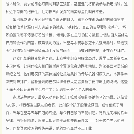
战术跑位，要求前锋必须回防到禁区弧顶，甚至连门将都要参与后场出球。这
种近乎苛刻的纪律性，让习惯自由发挥的南美球星们叫苦不迭。
姆巴佩或许至今还记得那个雨天的对话。恩里克在训练基地的录像室里，
反复播放着他漏盯对方边后卫的镜头。"基利安，真正的巨星要能攻善守。"教
练的圆珠笔不停敲打着战术板，"看看C罗在曼联的防守数据..."但法国人最终选
择用转会作为回答。颇具讽刺的是，当皇马本赛季欧冠十六强出局时，转播镜
头恰好捕捉到姆巴佩望着场上发呆的画面——而彼时的巴黎，正在血战拜仁。
这支巴黎的蜕变堪称奇迹。上赛季小组赛濒临出局时，恩里克果断变阵三
中卫体系，让阿什拉夫和门德斯两个翼卫化身边路永动机。淘汰赛面对曼城的
世纪之战，他们用疯狂的高位逼抢让瓜迪奥拉的传球机器彻底失灵。本赛季半
决赛对阵拜仁，替补登场的巴尔科拉像枚火箭般撕裂了德甲霸主的防线。这些
画面无不印证着恩里克的哲学：足球终究是11个人的战争。
点球决胜时刻，最令人动容的莫过于拉莫斯拥抱多纳鲁马的场景。这位曾
与C罗、梅西都当过队友的老将，此刻像个孩子般泪流满面。或许他终于明
白，当年在皇马五年四冠的辉煌，与今日巴黎的王朝崛起，背后是同样的铁血
纪律。当终场哨响，恩里克却只是平静地整理着领带——对于这个先后带巴
萨、巴黎登顶欧洲的教练来说，他的野心显然不止于此。