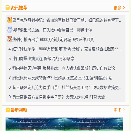
资讯推荐
更多
1
恩里克欧冠封神记：铁血治军铸就巴黎王朝，姆巴佩的转身留下无尽唏嘘
2
切特谈出局之痛：在失败中看清自己，脚步不停
3
热刺引援再出手 6000万镑锁定曼城飞翼萨维尼奥
4
红军锋线革命！8000万镑锁定"新姆巴佩"，克鲁皮能否扛起安菲尔德大旗？
5
津门虎爆冷擒大连 保级混战再添悬念
6
科内特惊天追帽引爆替补席：有人错认詹姆斯？历史自有公论
7
姆巴佩离队反成转折点？巴黎欧冠连冠 皇马生涯却陷冠军荒
8
昔日联盟宠儿沦为烫手山芋！杜兰特交易困局：顶级数据难掩更衣室隐患
9
勇士密谋四方交易锁定字母哥？火箭送走KD引轩然大波
最新视频
更多