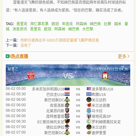
望着漫天飞舞的银色纸屑，不知姆巴佩是否想起两年前离队时球迷的标
语："有人追逐星辰，有人选择成为星辰。"现在的巴黎，确实活成了后者。
TAG：
恩里克
拜仁慕尼黑
欧冠
年连克
阿森纳
姆巴佩
比赛
国米
曼
城
消息资讯
恩里克
欧冠
阿森纳
姆巴佩
大巴黎
上一篇：
热刺引援再出手 6000万镑锁定曼城飞翼萨维尼奥
下一篇：
没有了
热点直播
更多
秘鲁乙
2026年06月02日 04:30
VS
vs
06-02 05:00
多米尼加共和国U18
波多黎各U18
vs
06-02 05:30
巴拉圭U16
希腊U16
vs
06-02 06:00
斯巴坦斯DC
米兰达豹
vs
06-02 06:00
肯塔洛斯
米兰达恶魔
vs
06-02 06:00
北莱昂内斯
马卡拉
vs
06-02 06:00
庞特普雷塔
保地花高SP
vs
06-02 06:30
EC普拉纳托女足
罗利姆德莫拉女足
vs
06-02 07:00
德拉瓜伊拉
米兰达豹
vs
06-02 07:00
斯巴坦斯DC
盖伊奎里