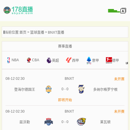
当前位置:
首页
篮球直播
BNXT直播
播
播
赛事直播
像
NBA
CBA
意甲
英超
西甲
德甲
闻
08-12 02:30
BNXT
未开赛
0
-
0
登海尔德国王
多纳尔格罗宁根
即将开始
08-12 02:30
BNXT
未开赛
0
-
0
兹沃勒
莱瓦顿