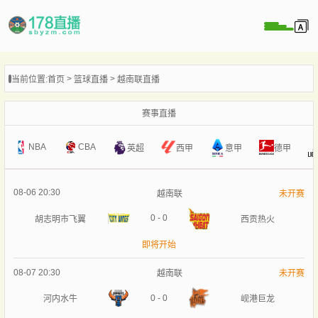
当前位置:
首页
篮球直播
越南联直播
播
播
赛事直播
像
NBA
CBA
意甲
英超
西甲
德甲
闻
08-06 20:30
越南联
未开赛
0
-
0
胡志明市飞翼
西贡热火
即将开始
08-07 20:30
越南联
未开赛
0
-
0
河内水牛
岘港巨龙