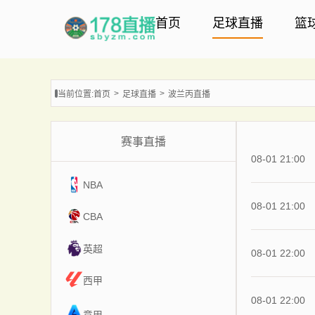
首页
足球直播
篮
当前位置:
首页
足球直播
波兰丙直播
赛事直播
08-01 21:00
NBA
08-01 21:00
CBA
英超
08-01 22:00
西甲
08-01 22:00