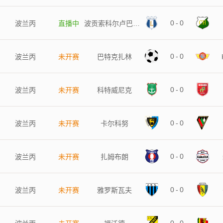
0
-
0
波兰丙
直播中
波贡索科尔卢巴佐夫
0
-
0
波兰丙
未开赛
巴特克扎林
0
-
0
波兰丙
未开赛
科特威尼克
0
-
0
波兰丙
未开赛
卡尔科努
0
-
0
波兰丙
未开赛
扎姆布朗
0
-
0
波兰丙
未开赛
雅罗斯瓦夫