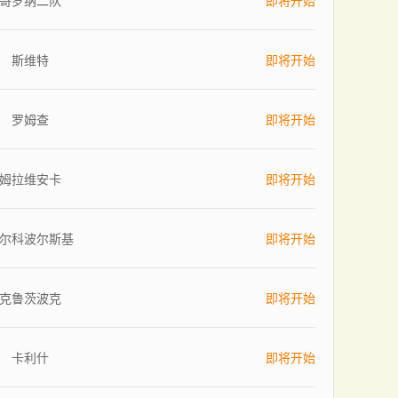
哥罗纳二队
即将开始
斯维特
即将开始
罗姆查
即将开始
姆拉维安卡
即将开始
尔科波尔斯基
即将开始
克鲁茨波克
即将开始
卡利什
即将开始