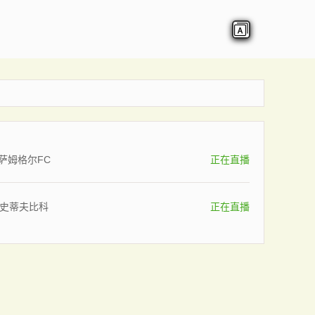
萨姆格尔FC
正在直播
史蒂夫比科
正在直播