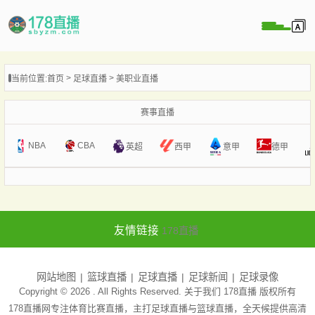
当前位置:
首页
足球直播
美职业直播
播
播
赛事直播
像
NBA
CBA
意甲
英超
西甲
德甲
闻
友情链接
178直播
网站地图
篮球直播
足球直播
足球新闻
足球录像
Copyright © 2026 . All Rights Reserved. 关于我们
178直播
版权所有
178直播网专注体育比赛直播，主打足球直播与篮球直播，全天候提供高清